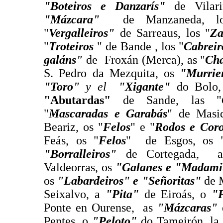
"Boteiros e Danzarís"
de Vila
"Mázcara"
de Manzaneda, 
"
V
ergalleiros"
de Sarreaus, los "
Za
"
Troteiros
" de Bande , los "
Cabreir
galáns"
de Froxán (Merca), as "
Cha
S. Pedro da Mezquita, os
"Murrie
"Toro"
y el
"Xigante"
do Bolo
"Abutardas"
de Sande, las "
"
Mascaradas e Garabás
" de Masid
Beariz, os "
Felos
" e "
Rodos e Coro
Feás, os "
Felos
" de Esgos, os 
"Borralleiros"
de Cortegada, 
Valdeorras, os
"Galanes e "Madami
os
"Labardeiros" e "Señoritas"
de 
Seixalvo, a
"Pita"
de Eiroás, o
"
Ponte en Ourense, as
"Mázcaras"
Pentes
,
o
"Peloto"
do Tameirón
,
l