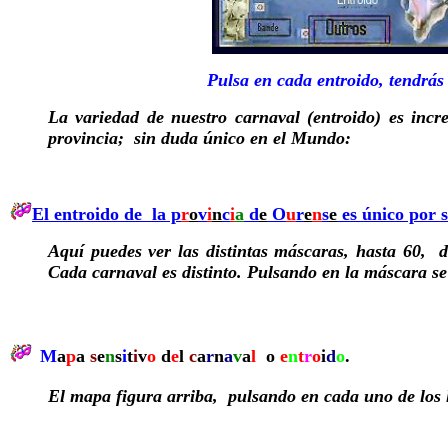
Pulsa en cada entroido, tendrás
La variedad de nuestro carnaval (entroido) es incre
provincia; sin duda único en el Mundo:
El entroido de la p
r
o
v
i
n
c
i
a
d
e
O
u
r
e
n
s
e
es único por 
Aquí puedes ver las distintas máscaras, hasta 60, 
Cada carnaval es distinto. Pulsando en la máscara se e
M
a
p
a
s
e
n
s
i
t
i
v
o
d
e
l
c
a
r
n
a
v
a
l
o
e
n
t
r
o
i
d
o
.
El mapa figura arriba, pulsando en cada uno de los l