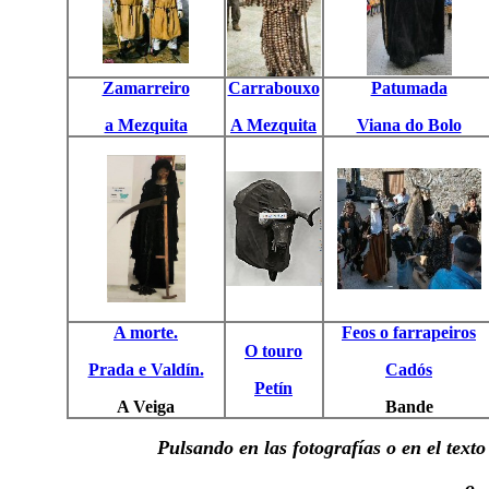
Zamarreiro
Carrabouxo
Patumada
a Mezquita
A Mezquita
Viana do Bolo
A morte.
Feos o farrapeiros
O touro
Prada e Valdín.
Cadós
Petín
A Veiga
Bande
Pulsando en las fotografías o en el text
--o--