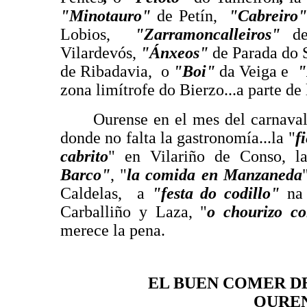
"Minotauro"
de Petín,
"Cabreiro
Lobios,
"Zarramoncalleiros"
de
Vilardevós,
"Ánxeos"
de Parada do 
de Ribadavia, o
"Boi"
da Veiga e
"
zona limítrofe do Bierzo...a parte de 
Ourense en el mes del carnaval es
donde no falta la gastronomía...la "
f
cabrito
" en Vilariño de Conso, 
Barco"
, "
la comida en Manzaneda
Caldelas, a
"festa do codillo"
na 
Carballiño y Laza, "
o chourizo co
merece la pena.
EL BUEN COMER D
OUREN