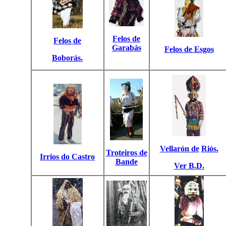
Felos de
Felos de
Garabás
Felos de Esgos
Boborás.
Vellarón de
Riós.
Troteiros de
Irrios do Castro
Bande
Ver B.D.