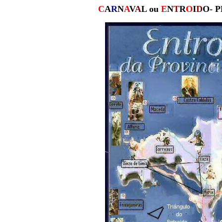
C
A
R
N
A
V
A
L ou
E
N
T
R
O
I
D
O- 