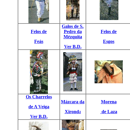
Galos de S.
Felos de
Pedro da
Felos de
Mézquita
Feás
Esgos
Ver B.D.
Os Charrelos
Mázcara da
Morena
de A Veiga
Xirond
a
de Laza
Ver B.D.