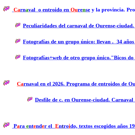
Ca
rn
a
val o entroido en
Ou
re
n
se
y la provincia. Pr
Peculiaridades del carnaval de Ourense-ciudad
Fotografías de un grupo único: llevan . 34 año
Fotografías+web de otro grupo único."Bicos d
Ca
rnaval en el 2026. Programa de entroidos de Ou
Desfile de c. en Ourense-ciudad. Carnaval
P
a
ra
e
nt
e
nd
e
r el
E
n
t
ro
i
do, textos escogidos años 1