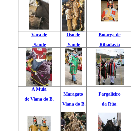
Vaca de
Oso de
Botarga de
Sande
Sande
Ribadavia
A
Mula
Maragato
Fargalleiro
de Viana do B.
Viana do B.
da Rúa.