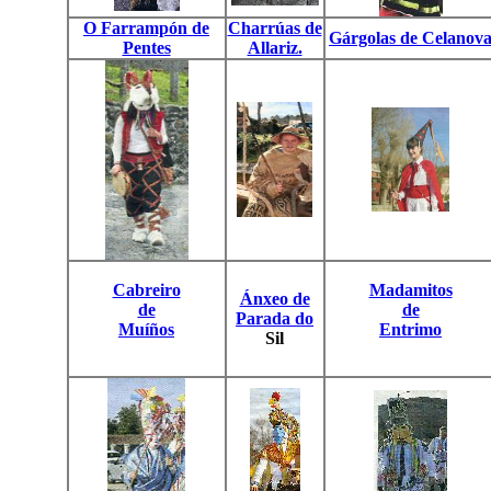
O Farrampón de
Charrúas de
Gárgolas de Celanov
Pentes
Allariz.
Cabreiro
Madamitos
Ánxeo de
de
de
Parada do
Muíños
Entrimo
Sil