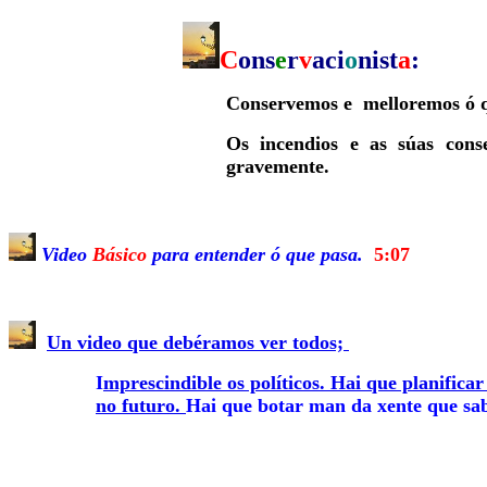
C
ons
e
r
v
aci
o
nist
a
:
Conservemos e melloremos ó q
Os incendios e as súas cons
gravemente.
Video
Básico
para entender ó que pasa.
5:07
Un video que debéramos ver todos;
I
mprescindible os políticos. Hai que planifica
no futuro.
Hai que botar man da xente que sabe,