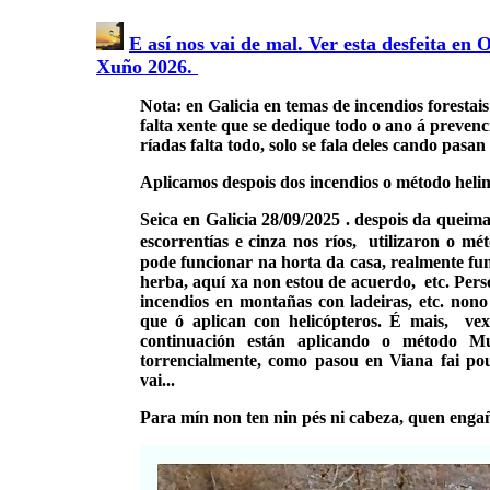
E así nos vai de mal. Ver esta desfeita en
Xuño 2026.
Nota: en Galicia en temas de incendios forestais 
falta xente que se dedique todo o ano á preven
ríadas falta todo, solo se fala deles cando pasan
Aplicamos despois dos incendios o método helim
Seica en Galicia 28/09/2025 . despois da queim
escorrentías e cinza nos ríos, utilizaron o m
pode funcionar na horta da casa, realmente fun
herba, aquí xa non estou de acuerdo, etc. Per
incendios en montañas con ladeiras, etc. non
que ó aplican con helicópteros. É mais, ve
continuación están aplicando o método Mu
torrencialmente, como pasou en Viana fai pou
vai...
Para mín non ten nin pés ni cabeza, quen enga