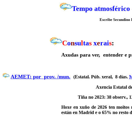
Tempo atmosférico 
Escribe Secundino 
C
o
n
su
l
ta
s
x
e
rai
s
:
Axudas para ver, entender e p
AEMET: por prov. /mun.
(Estatal. Púb. xeral, 8 días.
M
Axencia Estatal d
Tiña no 2023: 38 observ.,
Hoxe en xuño de 2026 ten moitos 
están en Madrid e o 65% no resto 