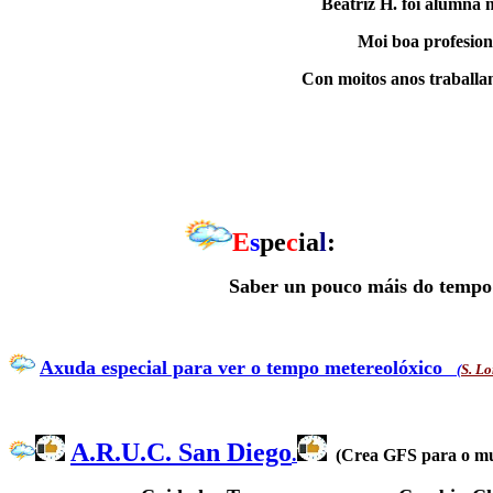
Beatriz H. foi alumna
Moi boa profesiona
Con moitos anos traballa
E
s
pe
c
ia
l
:
Saber un pouco máis do tempo 
Axuda especial para ver o tempo metereolóxico
(
S. Lo
A.R.U.C. San Diego
.
(Crea GFS para o mu