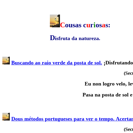
C
ousas c
u
r
i
os
a
s:
D
isfruta da natureza.
Buscando ao raio verde da posta de sol.
¡Disfrutando
(Sec
Eu non logro velo, le
Pasa na posta de sol 
Dous métodos portugueses para ver o tempo. Acerta
(Sec