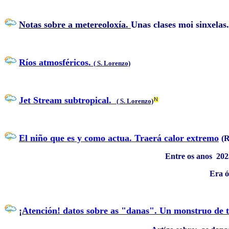
Notas sobre a metereoloxía.
Unas clases moi sinxelas.
Ríos atmosféricos.
( S. Lorenzo)
Jet Stream subtropical.
( S. Lorenzo)
El niño que es y como actua. Traerá calor extremo
(R
Entre os anos 202
Era ó
¡
Atención! datos sobre as "danas". Un monstruo de 