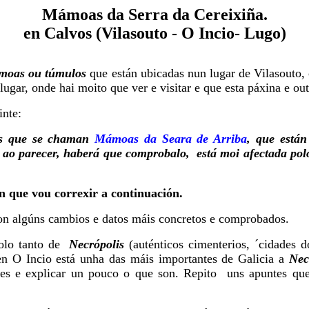
Mámoas da Serra da Cereixiña.
en Calvos (Vilasouto - O Incio- Lugo)
moas ou túmulos
que están ubicadas nun lugar de Vilasouto,
gar, onde hai moito que ver e visitar e que esta páxina e out
inte:
as que se chaman
Mámoas da Seara de Arriba
, que están
ao parecer, haberá que comprobalo, está moi afectada polos
n que vou correxir a continuación.
con algúns cambios e datos máis concretos e comprobados.
olo tanto de
Necrópolis
(auténticos cimenterios, ´cidades 
n O Incio está unha das máis importantes de Galicia a
Nec
tes e explicar un pouco o que son. Repito uns apuntes qu