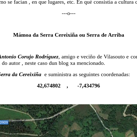
mo se facían , en que lugares, etc. En qué consistía a cultura 
---o---
Mámoa da Serra Cereixiña ou Serra de Arriba
Antonio Corujo Rodríguez
, amigo e veciño de Vilasouto e c
n do autor , neste caso dun blog xa mencionado.
Serra da Cereixiña
e suministra as seguintes coordenadas:
42,674802 , -7,434796