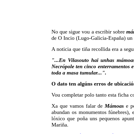
No que sigue vou a escribir sobre
má
de O Incio (Lugo-Galicia-España) un lu
A noticia que tiña recollida era a segu
"...En Vilasouto hai unhas mámo
Necrópole ten cinco enterramentos e 
toda a masa tumular...".
O dato ten algúns erros de ubicació
Vou completar polo tanto esta ficha 
Xa que vamos falar de
Mámoas
e p
abundan os monumentos fúnebres), e
lóxico que poña uns pequenos apun
Mariña.